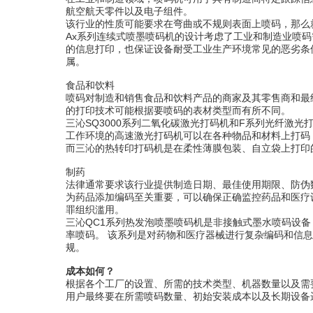
航空航天零件以及电子组件。
该行业的性质可能要求在弯曲或不规则表面上喷码，那么
Ax系列连续式喷墨喷码机的设计考虑了工业和制造业喷
的信息打印，也保证设备耐受工业生产环境常见的恶劣条
属。
食品和饮料
喷码对制造和销售食品和饮料产品的商家及其零售商和最
的打印技术可能根据要喷码的表材类型而有所不同。
三沁SQ3000系列二氧化碳激光打码机和F系列光纤激
工作环境的高速激光打码机可以在各种物品和材料上打码
而三沁的热转印打码机是在柔性薄膜包装、自立袋上打印
制药
法律通常要求该行业提供制造日期、最佳使用期限、防伪
为药品添加编码至关重要，可以确保正确监控药品和医疗
罪组织滥用。
三沁QC1系列热发泡喷墨喷码机是非接触式墨水喷码设备
率喷码。 该系列是对药物和医疗器械进行复杂编码和信
规。
成本如何？
根据各个工厂的设置、所需的技术类型、机器数量以及需
用户最终要在所需喷码数量、初始安装成本以及长期设备